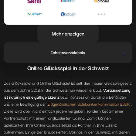
Mehr anzeigen
Inhaltsverzeichnis
Online Glücksspiel in der Schweiz
Online Glücksspiel in der Schweiz
Das Glücksspiel und Online Glückspiel ist seit dem neuen Geldspielgesetz
Bewertungskriterien für die besten Schweizer Online
aus dem Jahre 2019 in der Schweiz nun wieder erlaubt.
Voraussetzung
Casinos
ist natürlich eine gültige Lizenz
bzw. Konzession durch die Behörden
und eine Bewilligung der
Eidgenössischen Spielbankenkommission ESBK
.
Rechtslage mit Online Spielbanken in der Schweiz
Diese wird aber nicht einfach jedem vergeben, sondern bedarf einer
Partnerschaft mit einem landbasierten Casino. Damit können
Spielbanken Ihre Online Casinos selbst als Partner in Ihre Lizenz
Die besten Online Casinospiele der Schweiz
aufnehmen. Einige der landbasierten Casinos in der Schweiz, mit denen