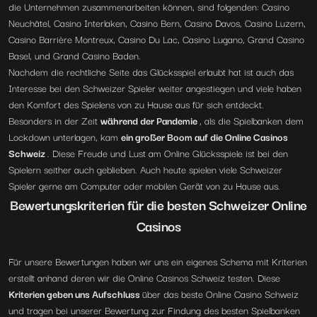
die Unternehmen zusammenarbeiten können, sind folgenden: Casino
Casino Zahlungsmethoden: Schnell und sicher
Neuchâtel, Casino Interlaken, Casino Bern, Casino Davos, Casino Luzern,
Casino Barrière Montreux, Casino Du Lac, Casino Lugano, Grand Casino
Schweizer Online-Casino-Bonus
Basel, und Grand Casino Baden.
Nachdem die rechtliche Seite das Glücksspiel erlaubt hat ist auch das
Mobile Anwendungen in Online Casinos
Interesse bei den Schweizer Spieler weiter angestiegen und viele haben
den Komfort des Spielens von zu Hause aus für sich entdeckt.
Pro-Tipps für ein erfolgreiches und
Besonders in der Zeit
während der Pandemie
, als die Spielbanken dem
Lockdown unterlagen, kam
verantwortungsbewusstes Online Casino-Erlebnis in der
ein großer Boom auf die Online Casinos
Schweiz
. Diese Freude und Lust am Online Glücksspiele ist bei den
Schweiz
Spielern seither auch geblieben. Auch heute spielen viele Schweizer
Spieler gerne am Computer oder mobilen Gerät von zu Hause aus.
Neue legale Casinos in der Schweiz im Jahr 2026
Bewertungskriterien für die besten Schweizer Online
Casinos
Referenzen
Für unsere Bewertungen haben wir uns ein eigenes Schema mit Kriterien
Weltweiter Online-Glücksspielmarkt
erstellt anhand deren wir die Online Casinos Schweiz testen. Diese
Kriterien geben uns Aufschluss
über das beste Online Casino Schweiz
Fazit - Online Casino Schweiz legal
und tragen bei unserer Bewertung zur Findung des besten Spielbanken