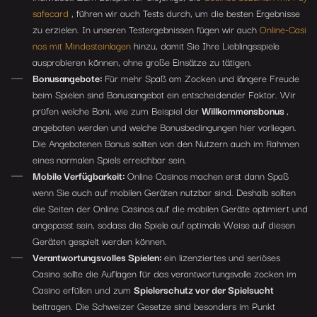
safecard
, führen wir auch Tests durch, um die besten Ergebnisse
zu erzielen. In unseren Testergebnissen fügen wir auch
Online-Casi
nos mit Mindesteinlagen
hinzu, damit Sie Ihre Lieblingsspiele
ausprobieren können, ohne große Einsätze zu tätigen.
Bonusangebote:
Für mehr Spaß am Zocken und längere Freude
beim Spielen sind Bonusangebot ein entscheidender Faktor. Wir
prüfen welche Boni, wie zum Beispiel der
Willkommensbonus
,
angeboten werden und welche Bonusbedingungen hier vorliegen.
Die Angebotenen Bonus sollten von den Nutzern auch im Rahmen
eines normalen Spiels erreichbar sein.
Mobile Verfügbarkeit:
Online Casinos machen erst dann Spaß
wenn Sie auch auf mobilen Geräten nutzbar sind. Deshalb sollten
die Seiten der Online Casinos auf die mobilen Geräte optimiert und
angepasst sein, sodass die Spiele auf optimale Weise auf diesen
Geräten gespielt werden können.
Verantwortungsvolles Spielen:
ein lizenziertes und seriöses
Casino sollte die Auflagen für das verantwortungsvolle zocken im
Casino erfüllen und zum
Spielerschutz vor der Spielsucht
beitragen. Die Schweizer Gesetze sind besonders im Punkt