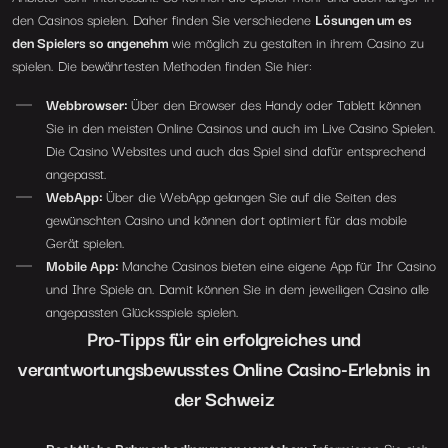
den Casinos spielen. Daher finden Sie verschiedene
Lösungen um es
den Spielers so angenehm
wie möglich zu gestalten in ihrem Casino zu
spielen. Die bewährtesten Methoden finden Sie hier:
Webbrowser:
Über den Browser des Handy oder Tablett können
Sie in den meisten Online Casinos und auch im Live Casino Spielen.
Die Casino Websites und auch das Spiel sind dafür entsprechend
angepasst.
WebApp:
Über die WebApp gelangen Sie auf die Seiten des
gewünschten Casino und können dort optimiert für das mobile
Gerät spielen.
Mobile App:
Manche Casinos bieten eine eigene App für Ihr Casino
und Ihre Spiele an. Damit können Sie in dem jeweiligen Casino alle
angepassten Glücksspiele spielen.
Pro-Tipps für ein erfolgreiches und
verantwortungsbewusstes Online Casino-Erlebnis in
der Schweiz
Rechtliche Rahmenbedingungen verstehen:
Informieren Sie sich