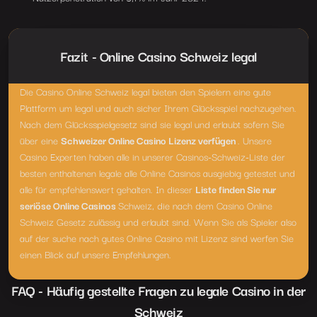
Fazit - Online Casino Schweiz legal
Die Casino Online Schweiz legal bieten den Spielern eine gute
Plattform um legal und auch sicher Ihrem Glücksspiel nachzugehen.
Nach dem Glücksspielgesetz sind sie legal und erlaubt sofern Sie
über eine
Schweizer Online Casino Lizenz verfügen
. Unsere
Casino Experten haben alle in unserer Casinos-Schweiz-Liste der
besten enthaltenen legale alle Online Casinos ausgiebig getestet und
alle für empfehlenswert gehalten. In dieser
Liste finden Sie nur
seriöse Online Casinos
Schweiz, die nach dem Casino Online
Schweiz Gesetz zulässig und erlaubt sind. Wenn Sie als Spieler also
auf der suche nach gutes Online Casino mit Lizenz sind werfen Sie
einen Blick auf unsere Empfehlungen.
FAQ - Häufig gestellte Fragen zu legale Casino in der
Schweiz