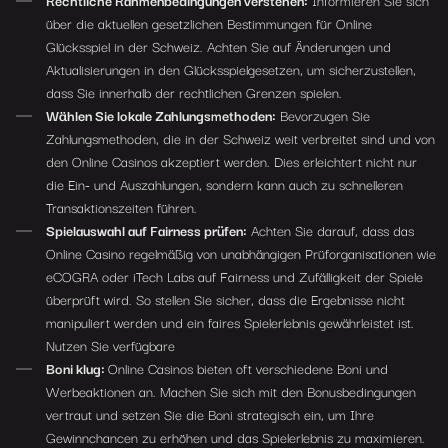
über die aktuellen gesetzlichen Bestimmungen für Online
Glücksspiel in der Schweiz. Achten Sie auf Änderungen und
Aktualisierungen in den Glücksspielgesetzen, um sicherzustellen,
dass Sie innerhalb der rechtlichen Grenzen spielen.
Wählen Sie lokale Zahlungsmethoden:
Bevorzugen Sie
Zahlungsmethoden, die in der Schweiz weit verbreitet sind und von
den Online Casinos akzeptiert werden. Dies erleichtert nicht nur
die Ein- und Auszahlungen, sondern kann auch zu schnelleren
Transaktionszeiten führen.
Spielauswahl auf Fairness prüfen:
Achten Sie darauf, dass das
Online Casino regelmäßig von unabhängigen Prüforganisationen wie
eCOGRA oder iTech Labs auf Fairness und Zufälligkeit der Spiele
überprüft wird. So stellen Sie sicher, dass die Ergebnisse nicht
manipuliert werden und ein faires Spielerlebnis gewährleistet ist.
Nutzen Sie verfügbare
Boni klug:
Online Casinos bieten oft verschiedene Boni und
Werbeaktionen an. Machen Sie sich mit den Bonusbedingungen
vertraut und setzen Sie die Boni strategisch ein, um Ihre
Gewinnchancen zu erhöhen und das Spielerlebnis zu maximieren.