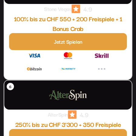
4.9
Stone Vegas
100% bis zu CHF 550 + 200 Freispiele + 1
Bonus Crab
Jetzt Spielen
4.9
AlterSpin
250% bis zu CHF 3'300 + 350 Freispiele