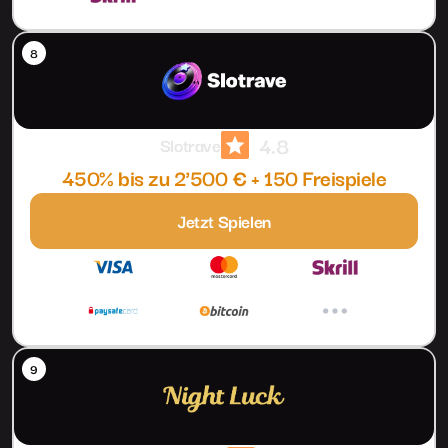
4.8
Slotrave
450% bis zu 2'500 € + 150 Freispiele
Jetzt Spielen