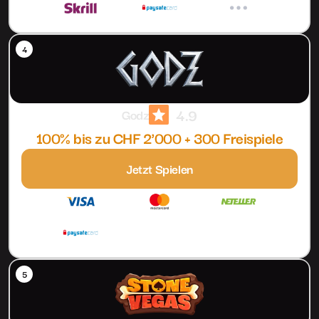
4.9
Godz
100% bis zu CHF 2'000 + 300 Freispiele
Jetzt Spielen