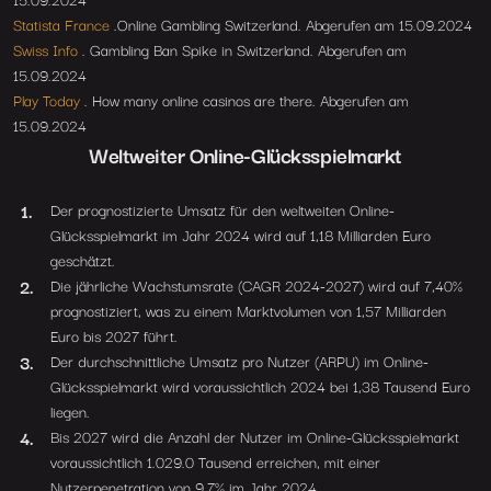
Statista France
.Online Gambling Switzerland. Abgerufen am 15.09.2024
Swiss Info
. Gambling Ban Spike in Switzerland. Abgerufen am
15.09.2024
Play Today
. How many online casinos are there. Abgerufen am
15.09.2024
Weltweiter Online-Glücksspielmarkt
Der prognostizierte Umsatz für den weltweiten Online-
Glücksspielmarkt im Jahr 2024 wird auf 1,18 Milliarden Euro
geschätzt.
Die jährliche Wachstumsrate (CAGR 2024-2027) wird auf 7,40%
prognostiziert, was zu einem Marktvolumen von 1,57 Milliarden
Euro bis 2027 führt.
Der durchschnittliche Umsatz pro Nutzer (ARPU) im Online-
Glücksspielmarkt wird voraussichtlich 2024 bei 1,38 Tausend Euro
liegen.
Bis 2027 wird die Anzahl der Nutzer im Online-Glücksspielmarkt
voraussichtlich 1.029.0 Tausend erreichen, mit einer
Nutzerpenetration von 9,7% im Jahr 2024.