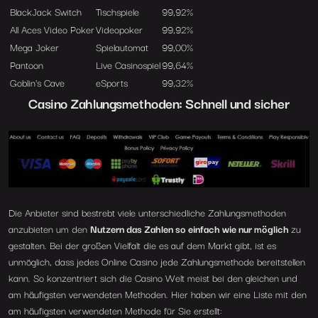
BlackJack Switch
Tischspiele
99,92%
All Aces Video Poker
Videopoker
99,92%
Mega Joker
Spielautomat
99,00%
Pantoon
Live Casinospiel
99,64%
Goblin's Cave
eSports
99,32%
Casino Zahlungsmethoden: Schnell und sicher
Die Anbieter sind bestrebt viele unterschiedliche Zahlungsmethoden
anzubieten um den
Nutzern das Zahlen so einfach wie nur möglich
zu
gestalten. Bei der großen Vielfalt die es auf dem Markt gibt, ist es
unmöglich, dass jedes Online Casino jede Zahlungsmethode bereitstellen
kann. So konzentriert sich die Casino Welt meist bei den gleichen und
am häufigsten verwendeten Methoden. Hier haben wir eine Liste mit den
am häufigsten verwendeten Methode für Sie erstellt: