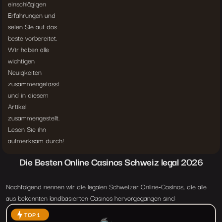
einschlägigen
Erfahrungen und
seien Sie auf das
beste vorbereitet.
Wir haben alle
wichtigen
Neuigkeiten
zusammengefasst
und in diesem
Artikel
zusammengestellt.
Lesen Sie ihn
aufmerksam durch!
Die Besten Online Casinos Schweiz legal 2026
Nachfolgend nennen wir die legalen Schweizer Online-Casinos, die alle
aus bekannten landbasierten Casinos hervorgegangen sind: