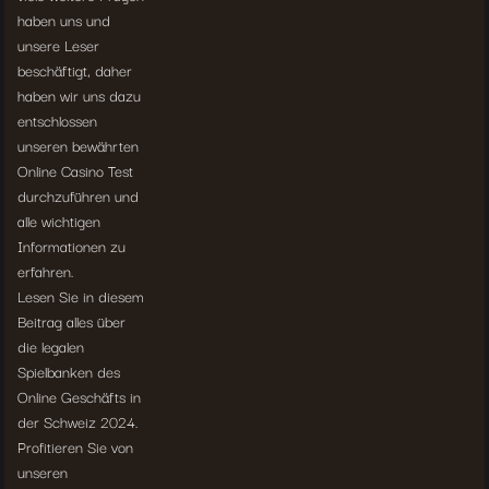
haben uns und
unsere Leser
beschäftigt, daher
haben wir uns dazu
entschlossen
unseren bewährten
Online Casino Test
durchzuführen und
alle wichtigen
Informationen zu
erfahren.
Lesen Sie in diesem
Beitrag alles über
die legalen
Spielbanken des
Online Geschäfts in
der Schweiz 2024.
Profitieren Sie von
unseren