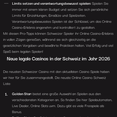
Limits setzen und verantwortungsbewusst spielen:
Spielen Sie
immer mit einem klaren Budget und setzen Sie sich persönliche
Limits für Einzahlungen, Einsätze und Spielzeiten.
Verantwortungsbewusstes Spielen ist der Schlüssel, um das Online
Casino-Erlebnis angenehm und kontrolliert zu gestalten.
Mit diesen Pro-Tipps können Schweizer Spieler ihr Online Casino-Erlebnis
in vollen Zügen genießen, während sie sich gleichzeitig an die
gesetzlichen Vorgaben und bewährte Praktiken halten. Viel Erfolg und viel
Spaß beim legalen Spielen!
Neue legale Casinos in der Schweiz im Jahr 2026
Die neusten Schweizer Casino mit den aktuellsten Casino Spiele haben
wir hier für Sie zusammengestellt. Die neuste Online Casino Schweiz
Liste:
Golden Star:
bietet eine große Auswahl an Spielen aus den
verschiedensten Kategorien an. So finden Sie hier Spielautomaten,
Live Dealer, Online Slots uvm. Dazu gibt es viele Freispiele als
Bonus.