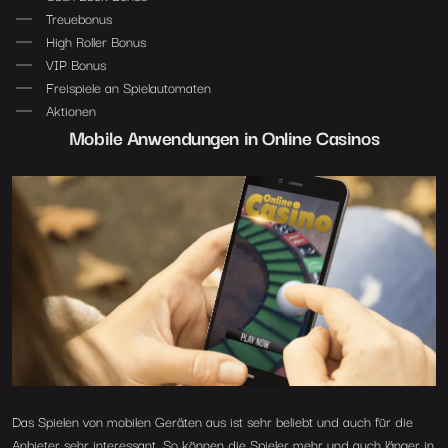
Treuebonus
High Roller Bonus
VIP Bonus
Freispiele an Spielautomaten
Aktionen
Mobile Anwendungen in Online Casinos
Das Spielen von mobilen Geräten aus ist sehr beliebt und auch für die
Anbieter sehr interessant. So können die Spieler mehr und auch länger in